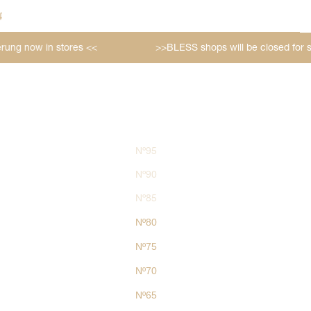
t
g now in stores <<
>>BLESS shops will be closed for summ
Nº95
Nº90
Nº85
Nº80
Nº75
Nº70
Nº65