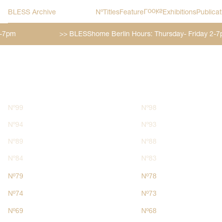
SKIP TO CONTENT
Looks
BLESS
Archive
Nº
Titles
Feature
Exhibitions
Publicat
pm
>> BLESShome Berlin Hours: Thursday- Friday 2-7pm
Nº99
Nº98
Nº94
Nº93
Nº89
Nº88
Nº84
Nº83
Nº79
Nº78
Nº74
Nº73
Nº69
Nº68